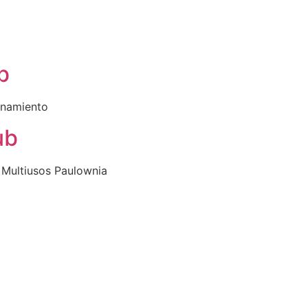
b
onamiento
ub
Multiusos Paulownia